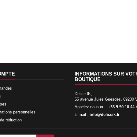
OMPTE
INFORMATIONS SUR VOT
BOUTIQUE
mandes
Delice IK,
s
55 avenue Jules Guesdes, 69200 
sses
Appelez-nous au :
+33 9 50 10 44 
mations personnelles
E-mail :
info@deliceik.fr
de réduction