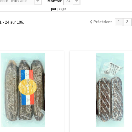
ence : croissante
Montrer
24
par page
Précédent
1
2
1 - 24 sur 186.